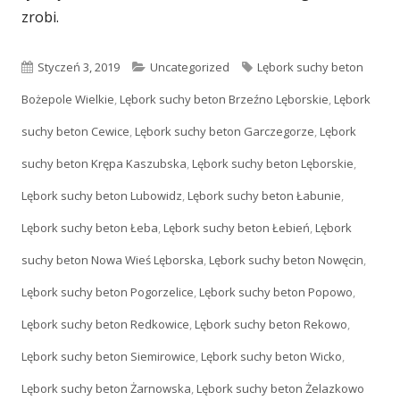
zrobi.
Opublikowano
Styczeń 3, 2019
Kategorie
Uncategorized
Tagi
Lębork suchy beton
Bożepole Wielkie
,
Lębork suchy beton Brzeźno Lęborskie
,
Lębork
suchy beton Cewice
,
Lębork suchy beton Garczegorze
,
Lębork
suchy beton Krępa Kaszubska
,
Lębork suchy beton Lęborskie
,
Lębork suchy beton Lubowidz
,
Lębork suchy beton Łabunie
,
Lębork suchy beton Łeba
,
Lębork suchy beton Łebień
,
Lębork
suchy beton Nowa Wieś Lęborska
,
Lębork suchy beton Nowęcin
,
Lębork suchy beton Pogorzelice
,
Lębork suchy beton Popowo
,
Lębork suchy beton Redkowice
,
Lębork suchy beton Rekowo
,
Lębork suchy beton Siemirowice
,
Lębork suchy beton Wicko
,
Lębork suchy beton Żarnowska
,
Lębork suchy beton Żelazkowo