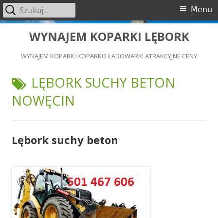
Szukaj:
Menu
Menu
główne
Przeskocz
WYNAJEM KOPARKI LĘBORK
do
WYNAJEM KOPARKI KOPARKO ŁADOWARKI ATRAKCYJNE CENY
treści
TAGI:
LĘBORK SUCHY BETON
NOWĘCIN
Lębork suchy beton