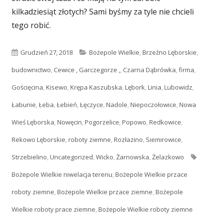
kilkadziesiąt złotych? Sami byśmy za tyle nie chcieli
tego robić.
Opublikowano
Grudzień 27, 2018
Kategorie
Bożepole Wielkie
,
Brzeźno Lęborskie
,
budownictwo
,
Cewice , Garczegorze ,
,
Czarna Dąbrówka
,
firma
,
Gościęcina
,
Kisewo
,
Krępa Kaszubska
,
Lębork
,
Linia
,
Lubowidz
,
Łabunie
,
Łeba
,
Łebień
,
Łęczyce
,
Nadole
,
Niepoczołowice
,
Nowa
Wieś Lęborska
,
Nowęcin
,
Pogorzelice
,
Popowo
,
Redkowice
,
Rekowo Lęborskie
,
roboty ziemne
,
Rozłazino
,
Siemirowice
,
Strzebielino
,
Uncategorized
,
Wicko
,
Żarnowska
,
Żelazkowo
Tagi
Bożepole Wielkie niwelacja terenu
,
Bożepole Wielkie przace
roboty ziemne
,
Bożepole Wielkie przace ziemne
,
Bożepole
Wielkie roboty prace ziemne
,
Bożepole Wielkie roboty ziemne