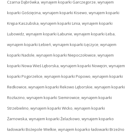
Czarna Dąbrówka
,
wynajem koparki Garczegorze
,
wynajem
koparki Gościęcina
,
wynajem koparki Kisewo
,
wynajem koparki
Krępa Kaszubska
,
wynajem koparki Linia
,
wynajem koparki
Lubowidz
,
wynajem koparki Łabunie
,
wynajem koparki Łeba
,
wynajem koparki Łebień
,
wynajem koparki Łęczyce
,
wynajem
koparki Nadole
,
wynajem koparki Niepoczołowice
,
wynajem
koparki Nowa Wieś Lęborska
,
wynajem koparki Nowęcin
,
wynajem
koparki Pogorzelice
,
wynajem koparki Popowo
,
wynajem koparki
Redkowice
,
wynajem koparki Rekowo Lęborskie
,
wynajem koparki
Rozłazino
,
wynajem koparki Siemirowice
,
wynajem koparki
Strzebielino
,
wynajem koparki Wicko
,
wynajem koparki
Żarnowska
,
wynajem koparki Żelazkowo
,
wynajem koparko
ładowarki Bożepole Wielkie
,
wynajem koparko ładowarki Brzeźno