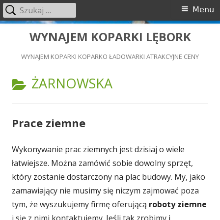
Szukaj:
Menu
Menu
główne
Przeskocz
WYNAJEM KOPARKI LĘBORK
do
WYNAJEM KOPARKI KOPARKO ŁADOWARKI ATRAKCYJNE CENY
treści
KATEGORIA:
ŻARNOWSKA
Prace ziemne
Wykonywanie prac ziemnych jest dzisiaj o wiele
łatwiejsze. Można zamówić sobie dowolny sprzęt,
który zostanie dostarczony na plac budowy. My, jako
zamawiający nie musimy się niczym zajmować poza
tym, że wyszukujemy firmę oferującą
roboty ziemne
i się z nimi kontaktujemy. Jeśli tak zrobimy i