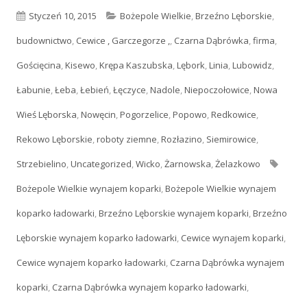
Opublikowano
Styczeń 10, 2015
Kategorie
Bożepole Wielkie
,
Brzeźno Lęborskie
,
budownictwo
,
Cewice , Garczegorze ,
,
Czarna Dąbrówka
,
firma
,
Gościęcina
,
Kisewo
,
Krępa Kaszubska
,
Lębork
,
Linia
,
Lubowidz
,
Łabunie
,
Łeba
,
Łebień
,
Łęczyce
,
Nadole
,
Niepoczołowice
,
Nowa
Wieś Lęborska
,
Nowęcin
,
Pogorzelice
,
Popowo
,
Redkowice
,
Rekowo Lęborskie
,
roboty ziemne
,
Rozłazino
,
Siemirowice
,
Strzebielino
,
Uncategorized
,
Wicko
,
Żarnowska
,
Żelazkowo
Tagi
Bożepole Wielkie wynajem koparki
,
Bożepole Wielkie wynajem
koparko ładowarki
,
Brzeźno Lęborskie wynajem koparki
,
Brzeźno
Lęborskie wynajem koparko ładowarki
,
Cewice wynajem koparki
,
Cewice wynajem koparko ładowarki
,
Czarna Dąbrówka wynajem
koparki
,
Czarna Dąbrówka wynajem koparko ładowarki
,