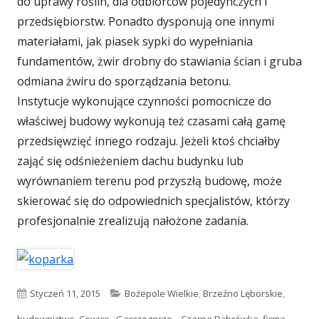
do uprawy roślin, dla odbiorców pojedynczych i
przedsiębiorstw. Ponadto dysponują one innymi
materiałami, jak piasek sypki do wypełniania
fundamentów, żwir drobny do stawiania ścian i gruba
odmiana żwiru do sporządzania betonu.
Instytucje wykonujące czynności pomocnicze do
właściwej budowy wykonują też czasami całą gamę
przedsięwzięć innego rodzaju. Jeżeli ktoś chciałby
zająć się odśnieżeniem dachu budynku lub
wyrównaniem terenu pod przyszłą budowę, może
skierować się do odpowiednich specjalistów, którzy
profesjonalnie zrealizują nałożone zadania.
Opublikowano
Styczeń 11, 2015
Kategorie
Bożepole Wielkie
,
Brzeźno Lęborskie
,
budownictwo
,
Cewice , Garczegorze ,
,
Czarna Dąbrówka
,
firma
,