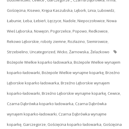
Gościęcina
,
Kisewo
,
Krępa Kaszubska
,
Lębork
,
Linia
,
Lubowidz
,
Łabunie
,
Łeba
,
Łebień
,
Łęczyce
,
Nadole
,
Niepoczołowice
,
Nowa
Wieś Lęborska
,
Nowęcin
,
Pogorzelice
,
Popowo
,
Redkowice
,
Rekowo Lęborskie
,
roboty ziemne
,
Rozłazino
,
Siemirowice
,
Strzebielino
,
Uncategorized
,
Wicko
,
Żarnowska
,
Żelazkowo
Tagi
Bożepole Wielkie koparko ładowarka
,
Bożepole Wielkie wynajem
koparko-ładowarki
,
Bożepole Wielkie wynajme koparkę
,
Brzeźno
Lęborskie koparko ładowarka
,
Brzeźno Lęborskie wynajem
koparko-ładowarki
,
Brzeźno Lęborskie wynajme koparkę
,
Cewice
,
Czarna Dąbrówka koparko ładowarka
,
Czarna Dąbrówka
wynajem koparko-ładowarki
,
Czarna Dąbrówka wynajme
koparkę
,
Garczegorze
,
Gościęcina koparko ładowarka
,
Gościęcina