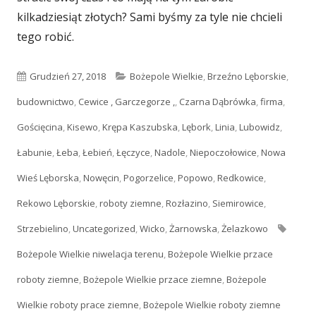
kilkadziesiąt złotych? Sami byśmy za tyle nie chcieli
tego robić.
Opublikowano
Grudzień 27, 2018
Kategorie
Bożepole Wielkie
,
Brzeźno Lęborskie
,
budownictwo
,
Cewice , Garczegorze ,
,
Czarna Dąbrówka
,
firma
,
Gościęcina
,
Kisewo
,
Krępa Kaszubska
,
Lębork
,
Linia
,
Lubowidz
,
Łabunie
,
Łeba
,
Łebień
,
Łęczyce
,
Nadole
,
Niepoczołowice
,
Nowa
Wieś Lęborska
,
Nowęcin
,
Pogorzelice
,
Popowo
,
Redkowice
,
Rekowo Lęborskie
,
roboty ziemne
,
Rozłazino
,
Siemirowice
,
Strzebielino
,
Uncategorized
,
Wicko
,
Żarnowska
,
Żelazkowo
Tagi
Bożepole Wielkie niwelacja terenu
,
Bożepole Wielkie przace
roboty ziemne
,
Bożepole Wielkie przace ziemne
,
Bożepole
Wielkie roboty prace ziemne
,
Bożepole Wielkie roboty ziemne