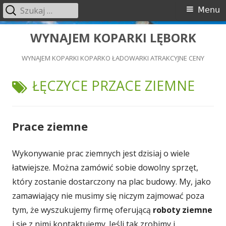
Szukaj:
Menu
Menu
główne
Przeskocz
WYNAJEM KOPARKI LĘBORK
do
WYNAJEM KOPARKI KOPARKO ŁADOWARKI ATRAKCYJNE CENY
treści
TAGI:
ŁĘCZYCE PRZACE ZIEMNE
Prace ziemne
Wykonywanie prac ziemnych jest dzisiaj o wiele
łatwiejsze. Można zamówić sobie dowolny sprzęt,
który zostanie dostarczony na plac budowy. My, jako
zamawiający nie musimy się niczym zajmować poza
tym, że wyszukujemy firmę oferującą
roboty ziemne
i się z nimi kontaktujemy. Jeśli tak zrobimy i