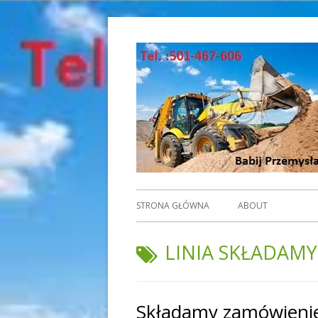
Przeskocz
do
treści
Menu
STRONA GŁÓWNA
ABOUT
główne
TAGI:
LINIA SKŁADAMY
Składamy zamówieni