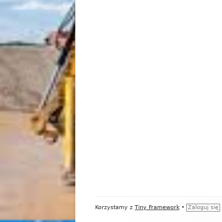
Zawartość
Korzystamy z
Tiny Framework
•
Zaloguj się