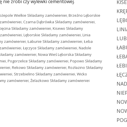
ę nie zrobi czy wylewki cementowej.
KIS
KRĘ
agi
ożepole Wielkie Składamy zamówieniei
,
Brzeźno Lęborskie
LĘB
 zamówieniei
,
Czarna Dąbrówka Składamy zamówieniei
,
ięcina Składamy zamówieniei
,
Kisewo Składamy
LINI
 zamówieniei
,
Lęborskie Składamy zamówieniei
,
Linia
LUB
my zamówieniei
,
Łabunie Składamy zamówieniei
,
Łeba
ŁAB
zamówieniei
,
Łęczyce Składamy zamówieniei
,
Nadole
kładamy zamówieniei
,
Nowa Wieś Lęborska Składamy
ŁEB
niei
,
Pogorzelice Składamy zamówieniei
,
Popowo Składamy
ŁEB
ieniei
,
Rekowo Składamy zamówieniei
,
Rozłazino Składamy
ŁĘC
wieniei
,
Strzebielino Składamy zamówieniei
,
Wicko
amy zamówieniei
,
Żelazkowo Składamy zamówieniei
NAD
NIE
NOW
NOW
POG