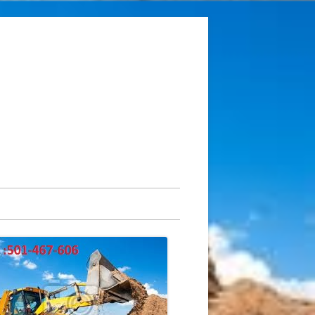
ówny
nel
czny