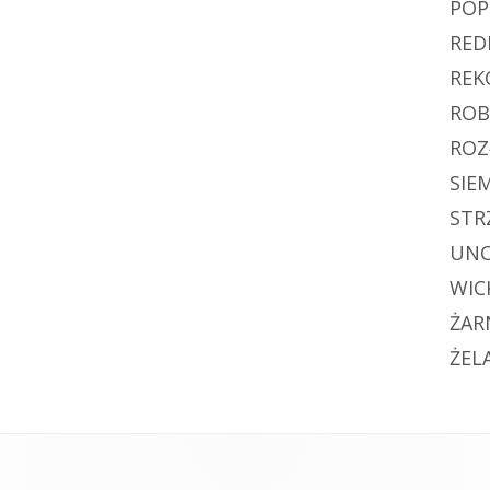
PO
RED
REK
ROB
ROZ
SIE
STR
UNC
WIC
ŻAR
ŻEL