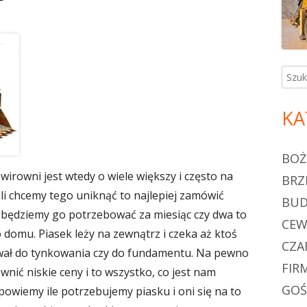
Szuka
KA
BOŻ
żwirowni jest wtedy o wiele większy i często na
BRZ
śli chcemy tego uniknąć to najlepiej zamówić
BU
że będziemy go potrzebować za miesiąc czy dwa to
CEW
domu. Piasek leży na zewnątrz i czeka aż ktoś
CZA
ywał do tynkowania czy do fundamentu. Na pewno
FIR
nić niskie ceny i to wszystko, co jest nam
GOŚ
powiemy ile potrzebujemy piasku i oni się na to