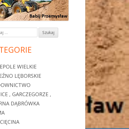
j:
TEGORIE
EPOLE WIELKIE
EŹNO LĘBORSKIE
DOWNICTWO
ICE , GARCZEGORZE ,
RNA DĄBRÓWKA
MA
CIĘCINA