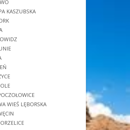
EWO
PA KASZUBSKA
ORK
A
OWIDZ
UNIE
A
IEŃ
ZYCE
OLE
POCZOŁOWICE
A WIEŚ LĘBORSKA
ĘCIN
ORZELICE