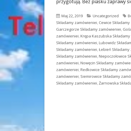
przygotują. Bez piasku zaprawy si
Opublikowano
Maj 22, 2019
Kategorie
Uncategorized
T
B
Składamy zamówieniei
,
Cewice Składamy
Garczegorze Składamy zamówieniei
,
Gośc
zamówieniei
,
Krępa Kaszubska Składamy
Składamy zamówieniei
,
Lubowidz Składa
Składamy zamówieniei
,
Łebień Składamy 
Składamy zamówieniei
,
Niepoczołowice S
zamówieniei
,
Nowęcin Składamy zamówie
zamówieniei
,
Redkowice Składamy zamów
zamówieniei
,
Siemirowice Składamy zamó
Składamy zamówieniei
,
Żarnowska Skład