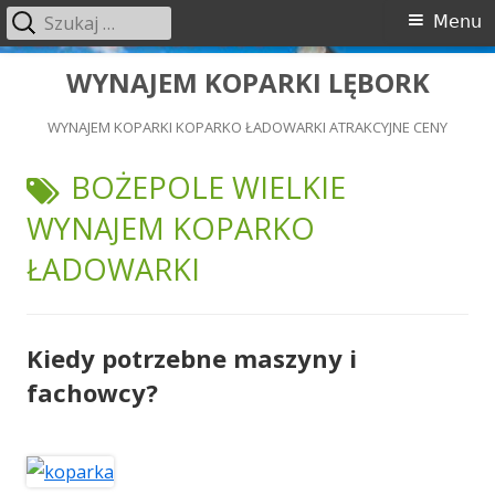
Szukaj:
Menu
Menu
główne
Przeskocz
WYNAJEM KOPARKI LĘBORK
do
WYNAJEM KOPARKI KOPARKO ŁADOWARKI ATRAKCYJNE CENY
treści
TAGI:
BOŻEPOLE WIELKIE
WYNAJEM KOPARKO
ŁADOWARKI
Kiedy potrzebne maszyny i
fachowcy?