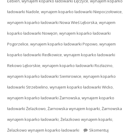
Łebień
,
wynajem koparko ładowarki Łęczyce
,
wynajem koparko
ładowarki Nadole
,
wynajem koparko ładowarki Niepoczołowice
,
wynajem koparko ładowarki Nowa Wieś Lęborska
,
wynajem
koparko ładowarki Nowęcin
,
wynajem koparko ładowarki
Pogorzelice
,
wynajem koparko ładowarki Popowo
,
wynajem
koparko ładowarki Redkowice
,
wynajem koparko ładowarki
Rekowo Lęborskie
,
wynajem koparko ładowarki Rozłazino
,
wynajem koparko ładowarki Siemirowice
,
wynajem koparko
ładowarki Strzebielino
,
wynajem koparko ładowarki Wicko
,
wynajem koparko ładowarki Żarnowska
,
wynajem koparko
ładowarki Żelazkowo
,
Żarnowska wynajem koparki
,
Żarnowska
wynajem koparko ładowarki
,
Żelazkowo wynajem koparki
,
Żelazkowo wynajem koparko ładowarki
Skomentuj
Kiedy potrze