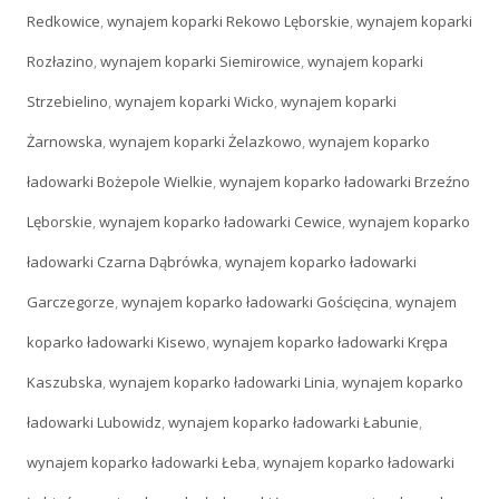
Redkowice
,
wynajem koparki Rekowo Lęborskie
,
wynajem koparki
Rozłazino
,
wynajem koparki Siemirowice
,
wynajem koparki
Strzebielino
,
wynajem koparki Wicko
,
wynajem koparki
Żarnowska
,
wynajem koparki Żelazkowo
,
wynajem koparko
ładowarki Bożepole Wielkie
,
wynajem koparko ładowarki Brzeźno
Lęborskie
,
wynajem koparko ładowarki Cewice
,
wynajem koparko
ładowarki Czarna Dąbrówka
,
wynajem koparko ładowarki
Garczegorze
,
wynajem koparko ładowarki Gościęcina
,
wynajem
koparko ładowarki Kisewo
,
wynajem koparko ładowarki Krępa
Kaszubska
,
wynajem koparko ładowarki Linia
,
wynajem koparko
ładowarki Lubowidz
,
wynajem koparko ładowarki Łabunie
,
wynajem koparko ładowarki Łeba
,
wynajem koparko ładowarki