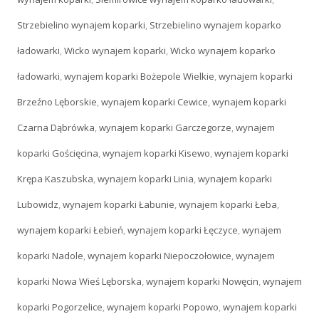
Strzebielino wynajem koparki
,
Strzebielino wynajem koparko
ładowarki
,
Wicko wynajem koparki
,
Wicko wynajem koparko
ładowarki
,
wynajem koparki Bożepole Wielkie
,
wynajem koparki
Brzeźno Lęborskie
,
wynajem koparki Cewice
,
wynajem koparki
Czarna Dąbrówka
,
wynajem koparki Garczegorze
,
wynajem
koparki Gościęcina
,
wynajem koparki Kisewo
,
wynajem koparki
Krępa Kaszubska
,
wynajem koparki Linia
,
wynajem koparki
Lubowidz
,
wynajem koparki Łabunie
,
wynajem koparki Łeba
,
wynajem koparki Łebień
,
wynajem koparki Łęczyce
,
wynajem
koparki Nadole
,
wynajem koparki Niepoczołowice
,
wynajem
koparki Nowa Wieś Lęborska
,
wynajem koparki Nowęcin
,
wynajem
koparki Pogorzelice
,
wynajem koparki Popowo
,
wynajem koparki