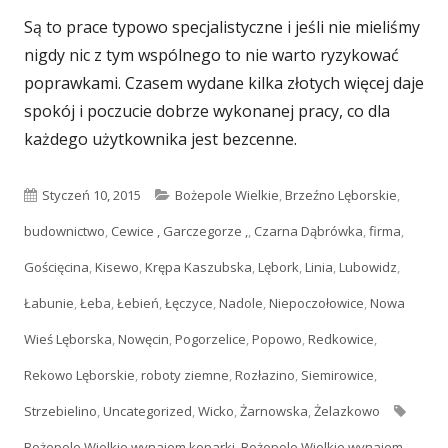
Są to prace typowo specjalistyczne i jeśli nie mieliśmy
nigdy nic z tym wspólnego to nie warto ryzykować
poprawkami. Czasem wydane kilka złotych więcej daje
spokój i poczucie dobrze wykonanej pracy, co dla
każdego użytkownika jest bezcenne.
Opublikowano
Styczeń 10, 2015
Kategorie
Bożepole Wielkie
,
Brzeźno Lęborskie
,
budownictwo
,
Cewice , Garczegorze ,
,
Czarna Dąbrówka
,
firma
,
Gościęcina
,
Kisewo
,
Krępa Kaszubska
,
Lębork
,
Linia
,
Lubowidz
,
Łabunie
,
Łeba
,
Łebień
,
Łęczyce
,
Nadole
,
Niepoczołowice
,
Nowa
Wieś Lęborska
,
Nowęcin
,
Pogorzelice
,
Popowo
,
Redkowice
,
Rekowo Lęborskie
,
roboty ziemne
,
Rozłazino
,
Siemirowice
,
Strzebielino
,
Uncategorized
,
Wicko
,
Żarnowska
,
Żelazkowo
Tagi
Bożepole Wielkie wynajem koparki
,
Bożepole Wielkie wynajem