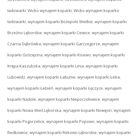
ładowarki
,
Wicko wynajem koparki
,
Wicko wynajem koparko
ładowarki
,
wynajem koparki Bożepole Wielkie
,
wynajem koparki
Brzeźno Lęborskie
,
wynajem koparki Cewice
,
wynajem koparki
Czarna Dąbrówka
,
wynajem koparki Garczegorze
,
wynajem
koparki Gościęcina
,
wynajem koparki Kisewo
,
wynajem koparki
Krępa Kaszubska
,
wynajem koparki Linia
,
wynajem koparki
Lubowidz
,
wynajem koparki Łabunie
,
wynajem koparki Łeba
,
wynajem koparki Łebień
,
wynajem koparki Łęczyce
,
wynajem
koparki Nadole
,
wynajem koparki Niepoczołowice
,
wynajem
koparki Nowa Wieś Lęborska
,
wynajem koparki Nowęcin
,
wynajem
koparki Pogorzelice
,
wynajem koparki Popowo
,
wynajem koparki
Redkowice
,
wynajem koparki Rekowo Lęborskie
,
wynajem koparki