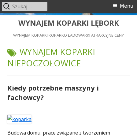
Szukaj:
Menu
Menu
główne
Przeskocz
WYNAJEM KOPARKI LĘBORK
do
WYNAJEM KOPARKI KOPARKO ŁADOWARKI ATRAKCYJNE CENY
treści
TAGI:
WYNAJEM KOPARKI
NIEPOCZOŁOWICE
Kiedy potrzebne maszyny i
fachowcy?
Budowa domu, prace związane z tworzeniem