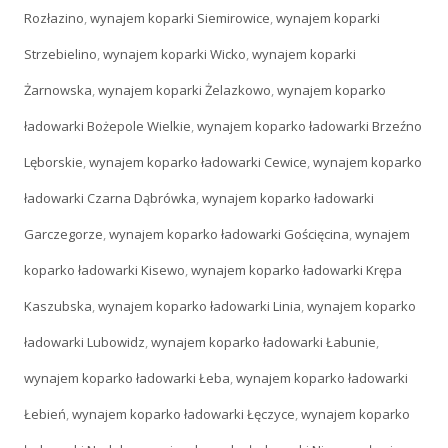
Rozłazino
,
wynajem koparki Siemirowice
,
wynajem koparki
Strzebielino
,
wynajem koparki Wicko
,
wynajem koparki
Żarnowska
,
wynajem koparki Żelazkowo
,
wynajem koparko
ładowarki Bożepole Wielkie
,
wynajem koparko ładowarki Brzeźno
Lęborskie
,
wynajem koparko ładowarki Cewice
,
wynajem koparko
ładowarki Czarna Dąbrówka
,
wynajem koparko ładowarki
Garczegorze
,
wynajem koparko ładowarki Gościęcina
,
wynajem
koparko ładowarki Kisewo
,
wynajem koparko ładowarki Krępa
Kaszubska
,
wynajem koparko ładowarki Linia
,
wynajem koparko
ładowarki Lubowidz
,
wynajem koparko ładowarki Łabunie
,
wynajem koparko ładowarki Łeba
,
wynajem koparko ładowarki
Łebień
,
wynajem koparko ładowarki Łęczyce
,
wynajem koparko