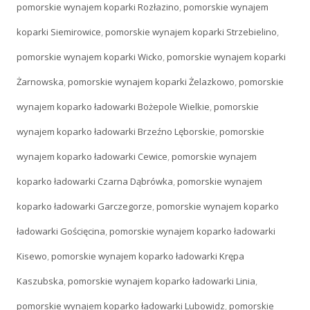
pomorskie wynajem koparki Rozłazino
,
pomorskie wynajem
koparki Siemirowice
,
pomorskie wynajem koparki Strzebielino
,
pomorskie wynajem koparki Wicko
,
pomorskie wynajem koparki
Żarnowska
,
pomorskie wynajem koparki Żelazkowo
,
pomorskie
wynajem koparko ładowarki Bożepole Wielkie
,
pomorskie
wynajem koparko ładowarki Brzeźno Lęborskie
,
pomorskie
wynajem koparko ładowarki Cewice
,
pomorskie wynajem
koparko ładowarki Czarna Dąbrówka
,
pomorskie wynajem
koparko ładowarki Garczegorze
,
pomorskie wynajem koparko
ładowarki Gościęcina
,
pomorskie wynajem koparko ładowarki
Kisewo
,
pomorskie wynajem koparko ładowarki Krępa
Kaszubska
,
pomorskie wynajem koparko ładowarki Linia
,
pomorskie wynajem koparko ładowarki Lubowidz
,
pomorskie