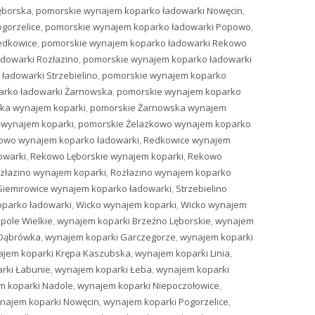
ęborska
,
pomorskie wynajem koparko ładowarki Nowęcin
,
gorzelice
,
pomorskie wynajem koparko ładowarki Popowo
,
edkowice
,
pomorskie wynajem koparko ładowarki Rekowo
dowarki Rozłazino
,
pomorskie wynajem koparko ładowarki
ładowarki Strzebielino
,
pomorskie wynajem koparko
arko ładowarki Żarnowska
,
pomorskie wynajem koparko
ka wynajem koparki
,
pomorskie Żarnowska wynajem
 wynajem koparki
,
pomorskie Żelazkowo wynajem koparko
owo wynajem koparko ładowarki
,
Redkowice wynajem
owarki
,
Rekowo Lęborskie wynajem koparki
,
Rekowo
złazino wynajem koparki
,
Rozłazino wynajem koparko
Siemirowice wynajem koparko ładowarki
,
Strzebielino
oparko ładowarki
,
Wicko wynajem koparki
,
Wicko wynajem
pole Wielkie
,
wynajem koparki Brzeźno Lęborskie
,
wynajem
 Dąbrówka
,
wynajem koparki Garczegorze
,
wynajem koparki
jem koparki Krępa Kaszubska
,
wynajem koparki Linia
,
rki Łabunie
,
wynajem koparki Łeba
,
wynajem koparki
m koparki Nadole
,
wynajem koparki Niepoczołowice
,
najem koparki Nowęcin
,
wynajem koparki Pogorzelice
,