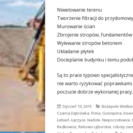
Niwelowanie terenu
Tworzenie filtracji do przydomowy
Murowanie ścian
Zbrojenie stropów, fundamentów
Wylewanie stropów betonem
Układanie płytek
Docieplanie budynku i temu pod
Są to prace typowo specjalistyczne
nie warto ryzykować poprawkami. 
poczucie dobrze wykonanej pracy,
Opublikowano
Styczeń 10, 2015
Kategorie
Bożepole Wielkie
Czarna Dąbrówka
,
firma
,
Gościęcina
,
Kise
Łebień
,
Łęczyce
,
Nadole
,
Niepoczołowice
,
Redkowice
,
Rekowo Lęborskie
,
roboty zi