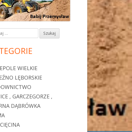
j:
TEGORIE
EPOLE WIELKIE
EŹNO LĘBORSKIE
DOWNICTWO
ICE , GARCZEGORZE ,
RNA DĄBRÓWKA
MA
CIĘCINA