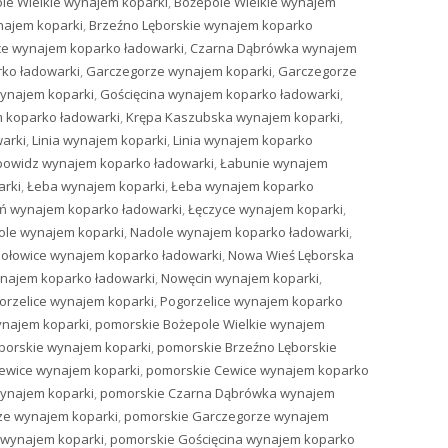
le Wielkie wynajem koparki
,
Bożepole Wielkie wynajem
najem koparki
,
Brzeźno Lęborskie wynajem koparko
ce wynajem koparko ładowarki
,
Czarna Dąbrówka wynajem
ko ładowarki
,
Garczegorze wynajem koparki
,
Garczegorze
wynajem koparki
,
Gościęcina wynajem koparko ładowarki
,
 koparko ładowarki
,
Krępa Kaszubska wynajem koparki
,
arki
,
Linia wynajem koparki
,
Linia wynajem koparko
bowidz wynajem koparko ładowarki
,
Łabunie wynajem
arki
,
Łeba wynajem koparki
,
Łeba wynajem koparko
ń wynajem koparko ładowarki
,
Łęczyce wynajem koparki
,
ole wynajem koparki
,
Nadole wynajem koparko ładowarki
,
ołowice wynajem koparko ładowarki
,
Nowa Wieś Lęborska
najem koparko ładowarki
,
Nowęcin wynajem koparki
,
orzelice wynajem koparki
,
Pogorzelice wynajem koparko
ynajem koparki
,
pomorskie Bożepole Wielkie wynajem
borskie wynajem koparki
,
pomorskie Brzeźno Lęborskie
ewice wynajem koparki
,
pomorskie Cewice wynajem koparko
ynajem koparki
,
pomorskie Czarna Dąbrówka wynajem
ze wynajem koparki
,
pomorskie Garczegorze wynajem
 wynajem koparki
,
pomorskie Gościęcina wynajem koparko