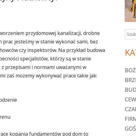
worzeniem przydomowej kanalizacji, drobne
Szuka
ch prac jesteśmy w stanie wykonać sami, bez
achowców czy inspektorów. Na przykład budowa
KA
cności specjalistów, którzy są w stanie
 z przepisami i normami uważanymi w
BOŻ
ami zaś możemy wykonywać prace takie jak:
BRZ
BU
CEW
odzenie
CZA
erenu
FIR
GOŚ
prace kopania fundamentów pod dom to