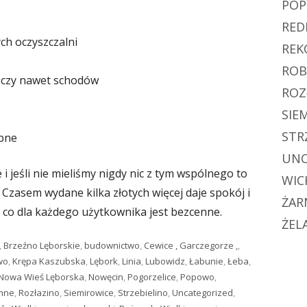
PO
RED
ch oczyszczalni
REK
ROB
 czy nawet schodów
ROZ
SIE
STR
obne
UNC
 i jeśli nie mieliśmy nigdy nic z tym wspólnego to
WIC
Czasem wydane kilka złotych więcej daje spokój i
ŻAR
 co dla każdego użytkownika jest bezcenne.
ŻEL
,
Brzeźno Lęborskie
,
budownictwo
,
Cewice , Garczegorze ,
,
wo
,
Krępa Kaszubska
,
Lębork
,
Linia
,
Lubowidz
,
Łabunie
,
Łeba
,
Nowa Wieś Lęborska
,
Nowęcin
,
Pogorzelice
,
Popowo
,
emne
,
Rozłazino
,
Siemirowice
,
Strzebielino
,
Uncategorized
,