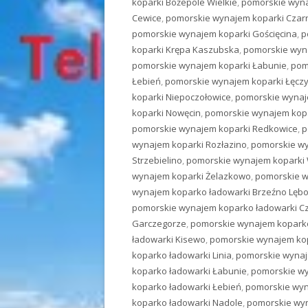
koparki Bożepole Wielkie
,
pomorskie wyna
Cewice
,
pomorskie wynajem koparki Cza
pomorskie wynajem koparki Gościęcina
,
p
koparki Krępa Kaszubska
,
pomorskie wyna
pomorskie wynajem koparki Łabunie
,
pom
Łebień
,
pomorskie wynajem koparki Łęcz
koparki Niepoczołowice
,
pomorskie wynaj
koparki Nowęcin
,
pomorskie wynajem kopa
pomorskie wynajem koparki Redkowice
,
p
wynajem koparki Rozłazino
,
pomorskie wy
Strzebielino
,
pomorskie wynajem koparki 
wynajem koparki Żelazkowo
,
pomorskie w
wynajem koparko ładowarki Brzeźno Lębo
pomorskie wynajem koparko ładowarki C
Garczegorze
,
pomorskie wynajem koparko
ładowarki Kisewo
,
pomorskie wynajem ko
koparko ładowarki Linia
,
pomorskie wynaj
koparko ładowarki Łabunie
,
pomorskie wy
koparko ładowarki Łebień
,
pomorskie wyn
koparko ładowarki Nadole
,
pomorskie wyn