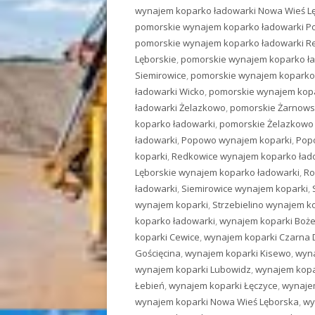
wynajem koparko ładowarki Nowa Wieś L
pomorskie wynajem koparko ładowarki Po
pomorskie wynajem koparko ładowarki R
Lęborskie
,
pomorskie wynajem koparko ła
Siemirowice
,
pomorskie wynajem koparko 
ładowarki Wicko
,
pomorskie wynajem kop
ładowarki Żelazkowo
,
pomorskie Żarnows
koparko ładowarki
,
pomorskie Żelazkowo
ładowarki
,
Popowo wynajem koparki
,
Pop
koparki
,
Redkowice wynajem koparko ład
Lęborskie wynajem koparko ładowarki
,
Ro
ładowarki
,
Siemirowice wynajem koparki
,
wynajem koparki
,
Strzebielino wynajem k
koparko ładowarki
,
wynajem koparki Boże
koparki Cewice
,
wynajem koparki Czarna
Gościęcina
,
wynajem koparki Kisewo
,
wyna
wynajem koparki Lubowidz
,
wynajem kopa
Łebień
,
wynajem koparki Łęczyce
,
wynaje
wynajem koparki Nowa Wieś Lęborska
,
wy