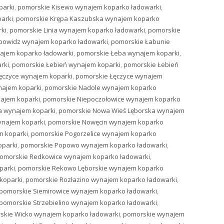
parki
,
pomorskie Kisewo wynajem koparko ładowarki
,
arki
,
pomorskie Krępa Kaszubska wynajem koparko
ki
,
pomorskie Linia wynajem koparko ładowarki
,
pomorskie
bowidz wynajem koparko ładowarki
,
pomorskie Łabunie
ajem koparko ładowarki
,
pomorskie Łeba wynajem koparki
,
rki
,
pomorskie Łebień wynajem koparki
,
pomorskie Łebień
ęczyce wynajem koparki
,
pomorskie Łęczyce wynajem
najem koparki
,
pomorskie Nadole wynajem koparko
ajem koparki
,
pomorskie Niepoczołowice wynajem koparko
a wynajem koparki
,
pomorskie Nowa Wieś Lęborska wynajem
ynajem koparki
,
pomorskie Nowęcin wynajem koparko
m koparki
,
pomorskie Pogorzelice wynajem koparko
parki
,
pomorskie Popowo wynajem koparko ładowarki
,
omorskie Redkowice wynajem koparko ładowarki
,
parki
,
pomorskie Rekowo Lęborskie wynajem koparko
koparki
,
pomorskie Rozłazino wynajem koparko ładowarki
,
pomorskie Siemirowice wynajem koparko ładowarki
,
pomorskie Strzebielino wynajem koparko ładowarki
,
skie Wicko wynajem koparko ładowarki
,
pomorskie wynajem