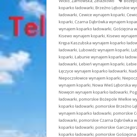
Wicko
,
Żarnowska
,
Żelazkowo
Tagi
Bożepo
koparko ładowarki
,
Brzeźno Lęborskie wy
ładowarki
,
Cewice wynajem koparki
,
Cewi
koparki
,
Czarna Dąbrówka wynajem kopar
wynajem koparko ładowarki
,
Gościęcina 
Kisewo wynajem koparki
,
Kisewo wynajem
Krępa Kaszubska wynajem koparko ładow
ładowarki
,
Lubowidz wynajem koparki
,
Lu
koparki
,
Łabunie wynajem koparko ładow
ładowarki
,
Łebień wynajem koparki
,
Łebie
Łęczyce wynajem koparko ładowarki
,
Nad
Niepoczołowice wynajem koparki
,
Niepocz
wynajem koparki
,
Nowa Wieś Lęborska wy
Nowęcin wynajem koparko ładowarki
,
Pog
ładowarki
,
pomorskie Bożepole Wielkie w
koparko ładowarki
,
pomorskie Brzeźno Lę
wynajem koparko ładowarki
,
pomorskie C
ładowarki
,
pomorskie Czarna Dąbrówka w
koparko ładowarki
,
pomorskie Garczegor
koparko ładowarki
,
pomorskie Gościęcina