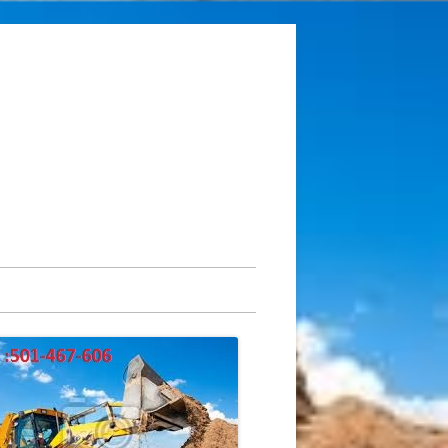
ówny
nel
czny