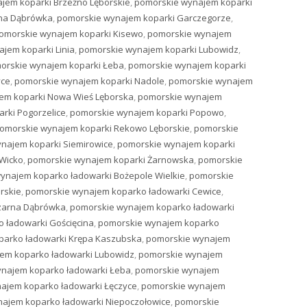
jem koparki Brzeźno Lęborskie
,
pomorskie wynajem koparki
rna Dąbrówka
,
pomorskie wynajem koparki Garczegorze
,
omorskie wynajem koparki Kisewo
,
pomorskie wynajem
jem koparki Linia
,
pomorskie wynajem koparki Lubowidz
,
orskie wynajem koparki Łeba
,
pomorskie wynajem koparki
yce
,
pomorskie wynajem koparki Nadole
,
pomorskie wynajem
em koparki Nowa Wieś Lęborska
,
pomorskie wynajem
rki Pogorzelice
,
pomorskie wynajem koparki Popowo
,
omorskie wynajem koparki Rekowo Lęborskie
,
pomorskie
najem koparki Siemirowice
,
pomorskie wynajem koparki
Wicko
,
pomorskie wynajem koparki Żarnowska
,
pomorskie
ynajem koparko ładowarki Bożepole Wielkie
,
pomorskie
rskie
,
pomorskie wynajem koparko ładowarki Cewice
,
zarna Dąbrówka
,
pomorskie wynajem koparko ładowarki
 ładowarki Gościęcina
,
pomorskie wynajem koparko
parko ładowarki Krępa Kaszubska
,
pomorskie wynajem
em koparko ładowarki Lubowidz
,
pomorskie wynajem
najem koparko ładowarki Łeba
,
pomorskie wynajem
ajem koparko ładowarki Łęczyce
,
pomorskie wynajem
ajem koparko ładowarki Niepoczołowice
,
pomorskie