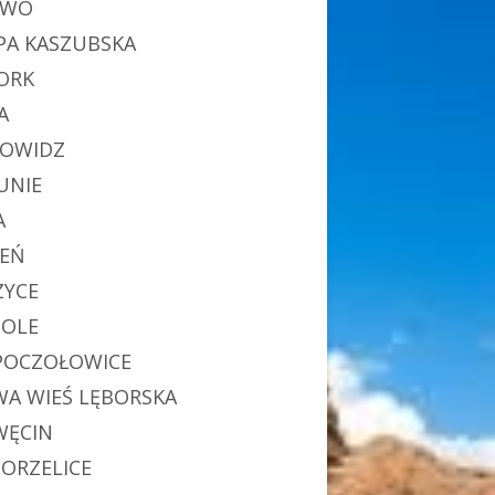
EWO
PA KASZUBSKA
ORK
A
OWIDZ
UNIE
A
IEŃ
ZYCE
OLE
POCZOŁOWICE
A WIEŚ LĘBORSKA
ĘCIN
ORZELICE