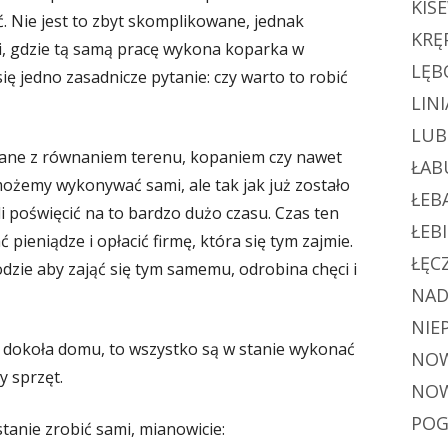
KIS
. Nie jest to zbyt skomplikowane, jednak
KRĘ
i, gdzie tą samą pracę wykona koparka w
LĘB
się jedno zasadnicze pytanie: czy warto to robić
LINI
LUB
zane z równaniem terenu, kopaniem czy nawet
ŁAB
żemy wykonywać sami, ale tak jak już zostało
ŁEB
i poświęcić na to bardzo dużo czasu. Czas ten
ŁEB
pieniądze i opłacić firmę, która się tym zajmie.
ŁĘC
odzie aby zająć się tym samemu, odrobina chęci i
NAD
NIE
 dokoła domu, to wszystko są w stanie wykonać
NOW
y sprzęt.
NOW
POG
stanie zrobić sami, mianowicie: