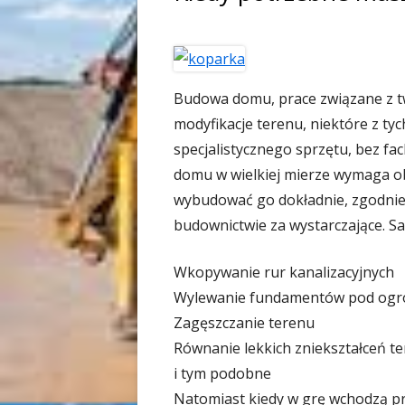
Budowa domu, prace związane z t
modyfikacje terenu, niektóre z ty
specjalistycznego sprzętu, bez f
domu w wielkiej mierze wymaga obe
wybudować go dokładnie, zgodnie
budownictwie za wystarczające. S
Wkopywanie rur kanalizacyjnych
Wylewanie fundamentów pod ogr
Zagęszczanie terenu
Równanie lekkich zniekształceń t
i tym podobne
Natomiast kiedy w grę wchodzą 